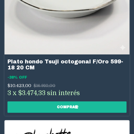
Plato hondo Tsuji octogonal F/Oro 599-
18 20 CM
-
38
%
OFF
$10.423,00
$16.910,00
3
x
$3.474,33
sin interés