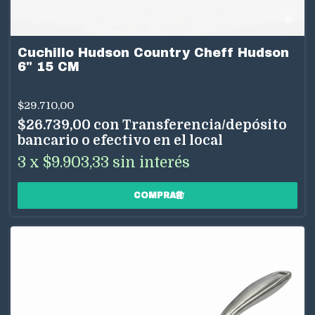
Cuchillo Hudson Country Cheff Hudson
6" 15 CM
$29.710,00
$26.739,00
con
Transferencia/depósito
bancario o efectivo en el local
3
x
$9.903,33
sin interés