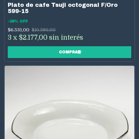
Plato de cafe Tsuji octogonal F/Oro
599-15
-
38
%
OFF
$6.531,00
$10.590,00
3
x
$2.177,00
sin interés