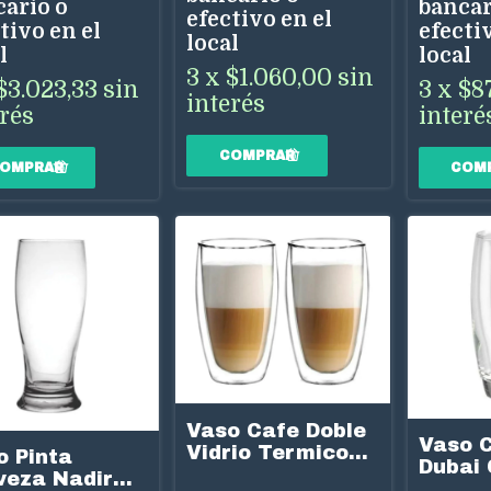
cario o
bancar
efectivo en el
tivo en el
efectiv
local
l
local
3
x
$1.060,00
sin
$3.023,33
sin
3
x
$8
interés
erés
interé
Vaso Cafe Doble
Vaso C
Vidrio Termico
o Pinta
Dubai 
470ml Barista X2
veza Nadir
Cc X6 