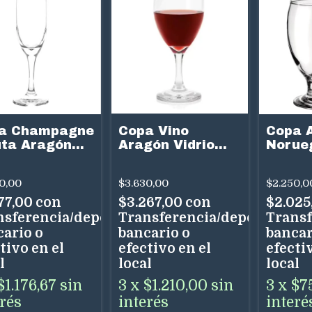
a Champagne
Copa Vino
Copa 
uta Aragón
Aragón Vidrio
Norue
rio 186cc
250cc
Rigoll
250cc
0,00
$3.630,00
$2.250,0
77,00
con
$3.267,00
con
$2.025
nsferencia/depósito
Transferencia/depósito
Transf
cario o
bancario o
bancar
tivo en el
efectivo en el
efectiv
l
local
local
$1.176,67
sin
3
x
$1.210,00
sin
3
x
$7
erés
interés
interé