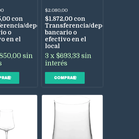
$2.080,00
00
$1.872,00
con
5,00
con
Transferencia/depósito
erencia/depósito
bancario o
io o
efectivo en el
o en el
local
3
x
$693,33
sin
.850,00
sin
interés
s