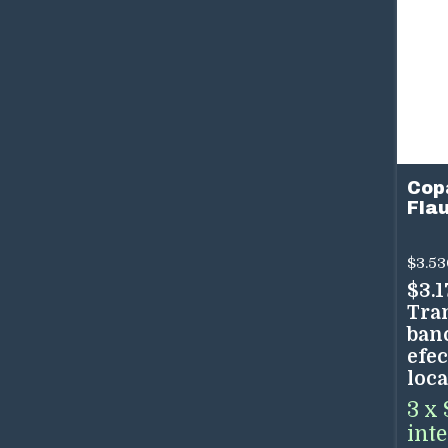
Cop
Fla
Vid
$3.53
$3.1
Tra
ban
efec
loca
3
x
int