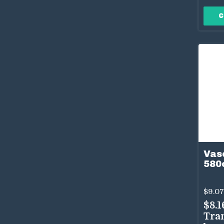
Vaso
580
$9.0
$8.
Tra