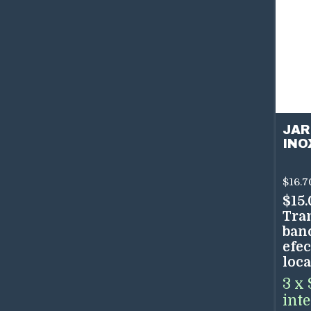
JAR
INO
LT
$16.7
$15
Tra
ban
efec
loca
3
x
int