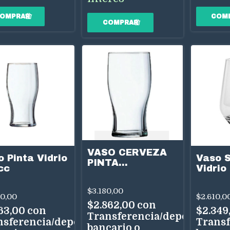
VASO CERVEZA
 Pinta Vidrio
Vaso S
PINTA
cc
Vidrio
540cc.DIAMOND-
550
$3.180,00
70,00
$2.610,0
$2.862,00
con
163,00
con
$2.349
Transferencia/depósito
nsferencia/depósito
Transf
bancario o