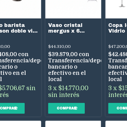
o barista
Vaso cristal
Copa I
son doble vid
mergus x 6
Vidrio
C (SET X2)
(560ml)
x6
20,00
$44.310,00
$47.200,
.408,00
con
$39.879,00
con
$42.48
nsferencia/depósito
Transferencia/depósito
Transf
cario o
bancario o
bancar
tivo en el
efectivo en el
efectiv
l
local
local
$5.706,67
sin
3
x
$14.770,00
3
x
$15
erés
sin interés
interé