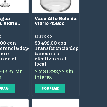
Agua
Vaso Alto Bolonia
a Vidrio
Vidrio 458cc
0
$3.880,00
,00
con
$3.492,00
con
erencia/depósito
Transferencia/depósito
io o
bancario o
o en el
efectivo en el
local
946,67
sin
3
x
$1.293,33
sin
s
interés