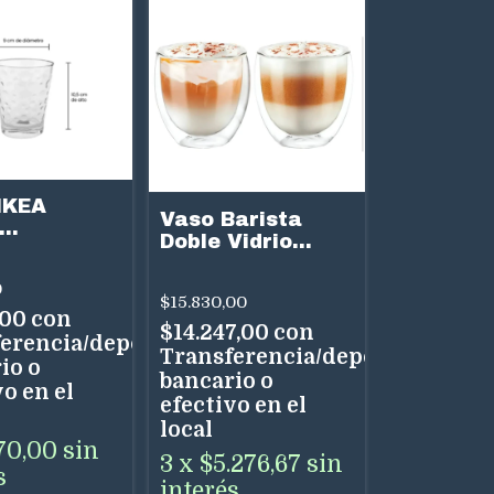
IKEA
Vaso Barista
Doble Vidrio
.DURAX-06-
Hudson 150cc
0
Set x2
0
$15.830,00
,00
con
$14.247,00
con
erencia/depósito
Transferencia/depósito
io o
bancario o
o en el
efectivo en el
local
70,00
sin
3
x
$5.276,67
sin
s
interés