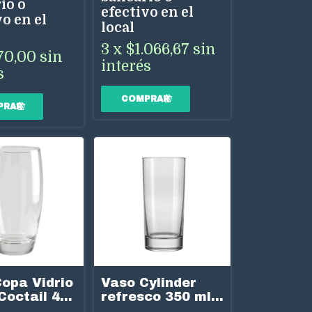
io o
efectivo en el
o en el
local
3
x
$1.066,67
sin
70,00
sin
interés
s
Vaso Cylinder
opa Vidrio
refresco 350 ml
Coctail 435
Nadir
Cristar