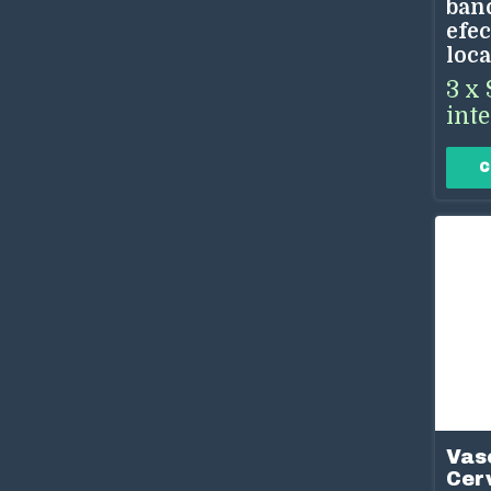
ban
efec
loca
3
x
int
Vas
Cer