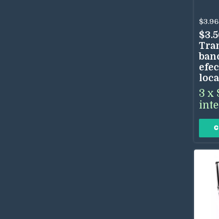
Mun
$3.96
$3.
Tra
ban
efec
loca
3
x
int