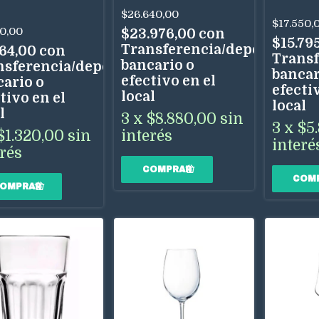
ich 530 ml
$26.640,00
$17.550,
0,00
$23.976,00
con
$15.79
Transferencia/depósito
564,00
con
Transf
bancario o
nsferencia/depósito
bancar
efectivo en el
cario o
efectiv
local
tivo en el
local
l
3
x
$8.880,00
sin
3
x
$5
interés
$1.320,00
sin
interé
erés