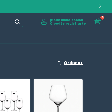
0
¡Hola!
Iniciá sesión
O podés registrarte
Ordenar