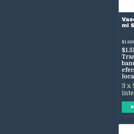
Vaso
ml 
$1.68
$1.5
Tra
ban
efec
loca
3
x
int