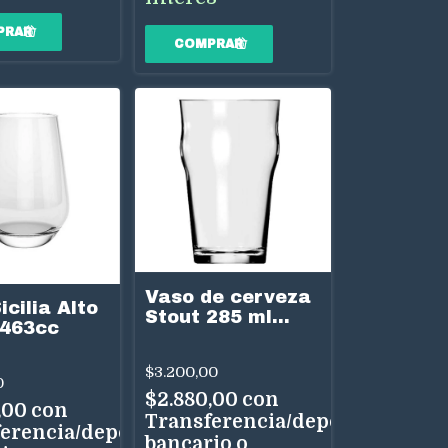
Vaso de cerveza
icilia Alto
Stout 285 ml
 463cc
Nadir
$3.200,00
0
$2.880,00
con
,00
con
Transferencia/depósito
erencia/depósito
bancario o