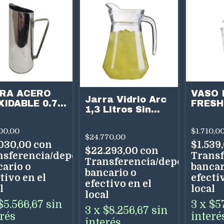
VASO 
RA ACERO
Jarra Vidrio Arc
FRESH
XIDABLE 0.75
1,3 Litros Sin
355ml
Tapa
0503/0
$1.710,0
00,00
$24.770,00
$1.539
.030,00
con
$22.293,00
con
Transf
nsferencia/depósito
Transferencia/depósito
bancar
cario o
bancario o
efectiv
tivo en el
efectivo en el
local
l
local
3
x
$5
$5.566,67
sin
3
x
$8.256,67
sin
interé
erés
interés