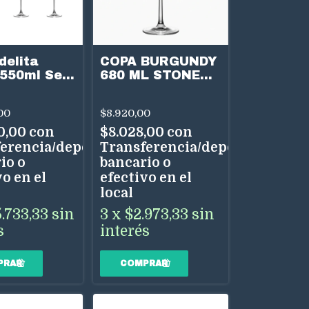
delita
COPA BURGUNDY
 550ml Set
680 ML STONE
EDELITA
00
$8.920,00
0,00
con
$8.028,00
con
erencia/depósito
Transferencia/depósito
io o
bancario o
o en el
efectivo en el
local
.733,33
sin
3
x
$2.973,33
sin
s
interés