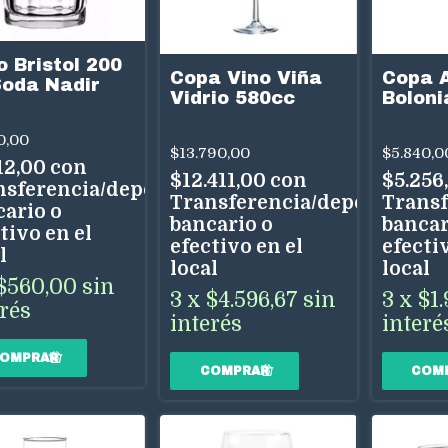
 Bristol 200
Copa Vino Viña
Copa 
Soda Nadir
Vidrio 580cc
Boloni
500cc
0,00
$13.790,00
$5.840,0
12,00
con
$12.411,00
con
$5.256
nsferencia/depósito
Transferencia/depósito
Transf
cario o
bancario o
bancar
tivo en el
efectivo en el
efectiv
l
local
local
$560,00
sin
3
x
$4.596,67
sin
3
x
$1.
erés
interés
interé