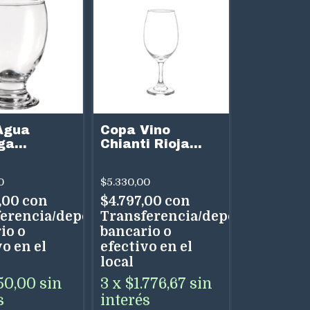
Agua
Copa Vino
ga
Chianti Rioja
eau Vidrio
Vidrio 615cc
0
$5.330,00
,00
con
$4.797,00
con
erencia/depósito
Transferencia/depósito
io o
bancario o
o en el
efectivo en el
local
50,00
sin
3
x
$1.776,67
sin
s
interés