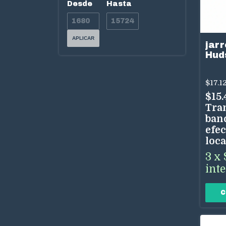
Desde
Hasta
APLICAR
jarr
Hud
80C
$17.1
$15
Tra
ban
efec
loca
3
x
int