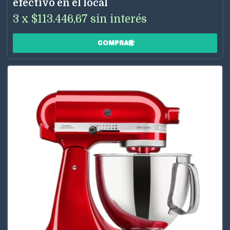
efectivo en el local
3
x
$113.446,67
sin interés