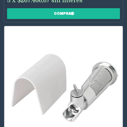
3
x
$267.466,67
sin interés