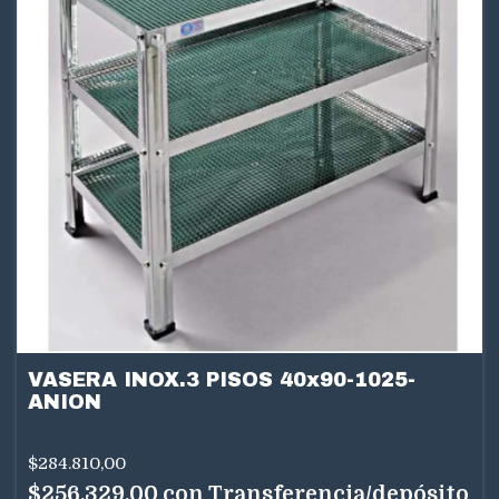
VASERA INOX.3 PISOS 40x90-1025-
ANION
$284.810,00
$256.329,00
con
Transferencia/depósito