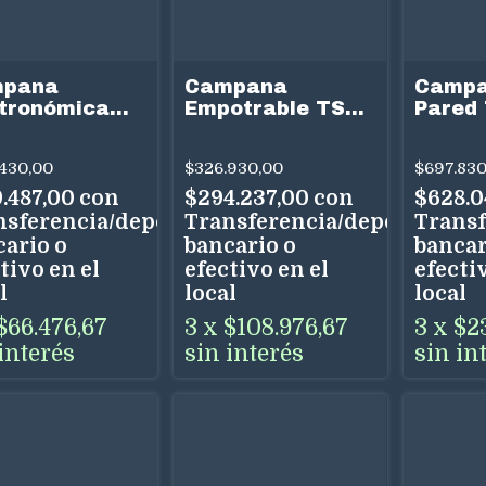
pana
Campana
Campa
tronómica
Empotrable TST
Pared 
 110 cm
Wayra 83 cm
60 cm 
ro Inoxidable
Acero Inox 3
y Vidr
430,00
$326.930,00
$697.830
 Comercial
Velocidades Uso
Veloci
Dual
Dual
9.487,00
con
$294.237,00
con
$628.0
nsferencia/depósito
Transferencia/depósito
Transf
cario o
bancario o
bancar
tivo en el
efectivo en el
efectiv
l
local
local
$66.476,67
3
x
$108.976,67
3
x
$2
interés
sin interés
sin in