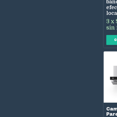
ban
efec
loca
3
x
sin 
Cam
Par