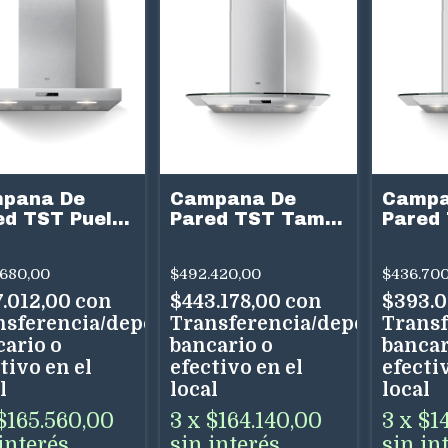
pana De
Campana De
Campa
ed TST Puelo
Pared TST Tamel
Pared
cm Acero Inox
75 cm Acero Inox
60 cm 
elocidades
3 Velocidades
3 Velo
.680,00
$492.420,00
$436.700
porizador
Uso Dual
Uso Du
7.012,00
con
$443.178,00
con
$393.
nsferencia/depósito
Transferencia/depósito
Transf
cario o
bancario o
bancar
tivo en el
efectivo en el
efectiv
l
local
local
$165.560,00
3
x
$164.140,00
3
x
$1
interés
sin interés
sin in