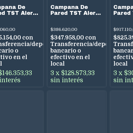
pana De
Campana De
Campa
ed TST Alerce
Pared TST Alerce
Pared
cm Acero Inox
57 cm Acero Inox
90 cm 
elocidades
3 Velocidades
Touch
.060,00
$386.620,00
$917.110
 Dual
Uso Dual
Colect
Uso Du
5.154,00
con
$347.958,00
con
$825.3
nsferencia/depósito
Transferencia/depósito
Transf
cario o
bancario o
bancar
tivo en el
efectivo en el
efectiv
l
local
local
$146.353,33
3
x
$128.873,33
3
x
$3
interés
sin interés
sin in