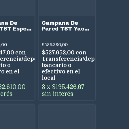
na De
Campana De
TST Espejo
Pared TST Yacuy
Acero Inox
60 cm Acero Inox
io Espejo 3
Touch Colector
,00
$586.280,00
dades Uso
Aceite Uso Dual
47,00
con
$527.652,00
con
erencia/depósito
Transferencia/depósito
io o
bancario o
o en el
efectivo en el
local
32.610,00
3
x
$195.426,67
terés
sin interés