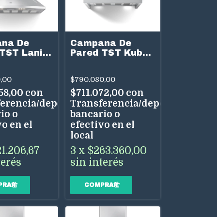
na De
Campana De
TST Lanin
Pared TST Kuba
Acero Inox
60 cm Acero Inox
cidades
3 Velocidades
,00
$790.080,00
al
Uso Dual
58,00
con
$711.072,00
con
erencia/depósito
Transferencia/depósito
io o
bancario o
o en el
efectivo en el
local
21.206,67
3
x
$263.360,00
terés
sin interés