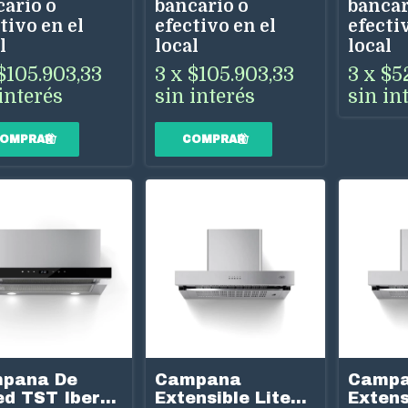
cario o
bancario o
bancar
tivo en el
efectivo en el
efectiv
l
local
local
$105.903,33
3
x
$105.903,33
3
x
$5
interés
sin interés
sin in
pana De
Campana
Camp
ed TST Ibera
Extensible Lite
Extens