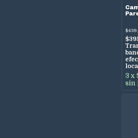
Cam
Par
79 
3 V
$439
Uso
$39
Tra
ban
efec
loca
3
x
sin 