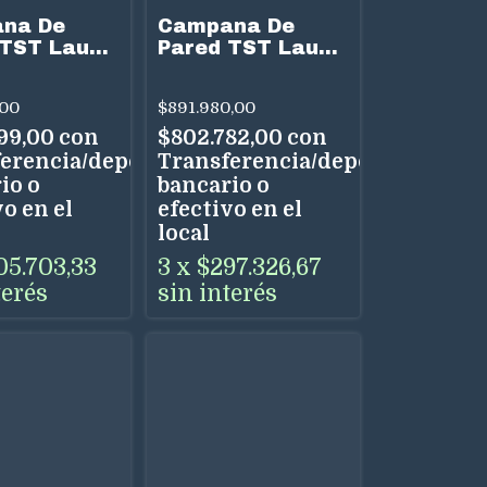
na De
Campana De
 TST Lauda
Pared TST Lauda
Acero Inox
60 cm Acero Inox
 Timer
Touch Timer
,00
$891.980,00
or Aceite
Colector Aceite
al
Uso Dual
99,00
con
$802.782,00
con
erencia/depósito
Transferencia/depósito
io o
bancario o
o en el
efectivo en el
local
05.703,33
3
x
$297.326,67
terés
sin interés