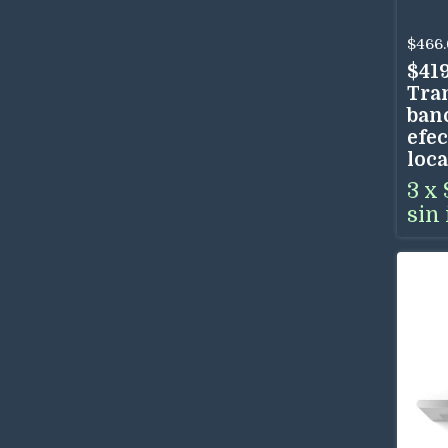
60 
3 V
$466.
Uso
$41
Tra
ban
efec
loca
3
x
sin 