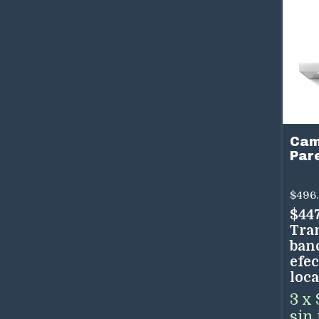
Cam
Par
90 
3 V
$496
Tem
$44
Tra
ban
efec
loca
3
x
sin 