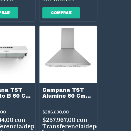
na TST
Campana TST
to B 60 Cm
Alumine 60 Cm
a
Acero Inox 1
Velocidad
,00
$286.630,00
44,00
con
$257.967,00
con
erencia/depósito
Transferencia/depósito