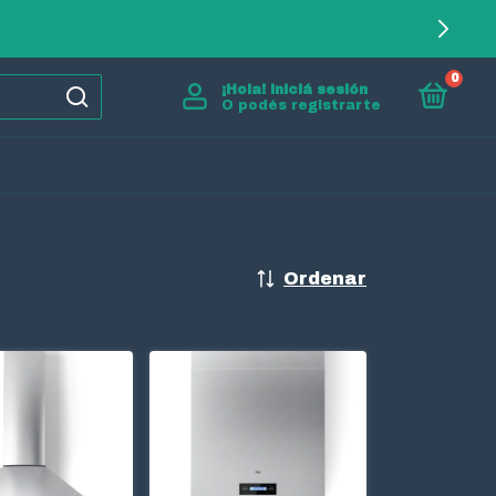
0
¡Hola!
Iniciá sesión
O podés registrarte
Ordenar