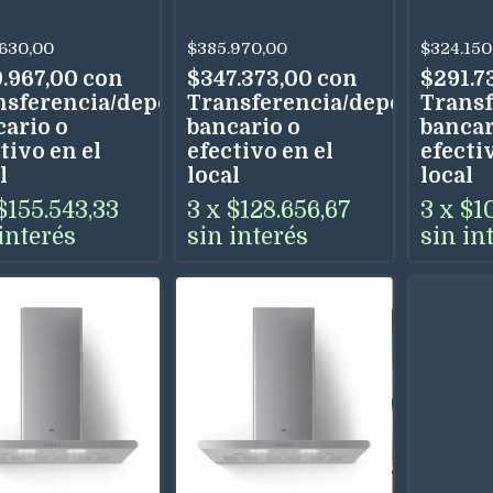
cm Acero Inox
TST 90 Cm
TST 6
elocidades
630,00
$385.970,00
$324.150
 Dual
9.967,00
con
$347.373,00
con
$291.7
nsferencia/depósito
Transferencia/depósito
Transf
cario o
bancario o
bancar
tivo en el
efectivo en el
efectiv
l
local
local
$155.543,33
3
x
$128.656,67
3
x
$1
interés
sin interés
sin in