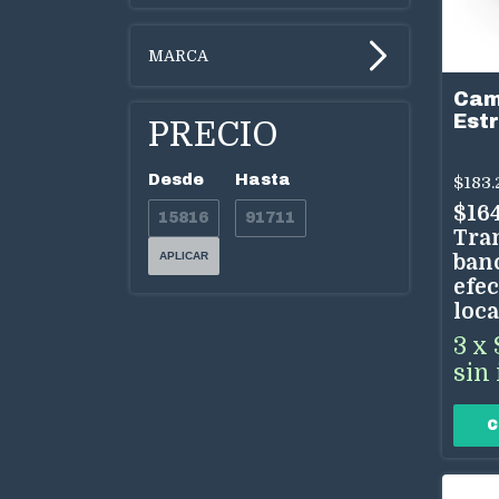
MARCA
Cam
Est
PRECIO
Ace
Desde
Hasta
$183.
$16
Tra
APLICAR
ban
efec
loca
3
x
sin 