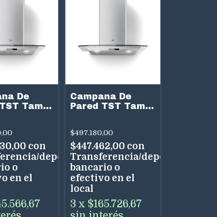
na De
Campana De
 TST Tamel
Pared TST Tamel
Acero Inox
90 cm Acero Inox
cidades
3 Velocidades
,00
$497.180,00
al
Uso Dual
030,00
con
$447.462,00
con
erencia/depósito
Transferencia/depósito
io o
bancario o
o en el
efectivo en el
local
45.566,67
3
x
$165.726,67
terés
sin interés