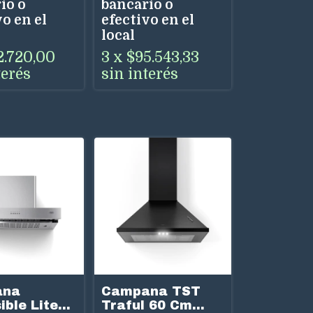
io o
bancario o
o en el
efectivo en el
local
2.720,00
3
x
$95.543,33
terés
sin interés
ana
Campana TST
ible Lite
Traful 60 Cm