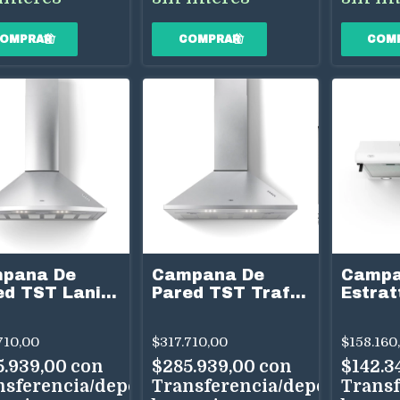
pana De
Campana De
Campa
ed TST Lanin
Pared TST Traful
Estrat
cm Acero Inox
60 cm Acero Inox
Blanc
elocidades
3 Velocidades
710,00
$317.710,00
$158.160
 Dual
Uso Dual
5.939,00
con
$285.939,00
con
$142.3
nsferencia/depósito
Transferencia/depósito
Transf