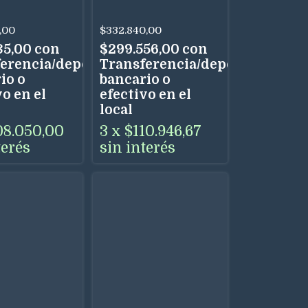
0 Cm
Negro Mate
,00
$332.840,00
35,00
con
$299.556,00
con
erencia/depósito
Transferencia/depósito
io o
bancario o
o en el
efectivo en el
local
08.050,00
3
x
$110.946,67
terés
sin interés