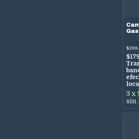
Cam
Gas
TST
Ace
$199.
Uso
$17
Tra
ban
efec
loca
3
x
sin 