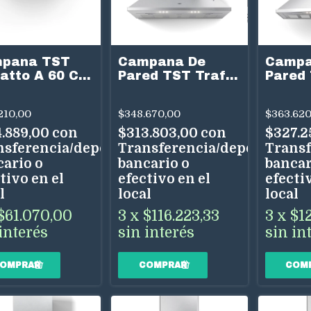
pana TST
Campana De
Campa
ratto A 60 Cm
Pared TST Traful
Pared 
ro Inox
75 cm Acero Inox
90 cm 
3 Velocidades
3 Velo
210,00
$348.670,00
$363.620
Uso Dual
Uso Du
4.889,00
con
$313.803,00
con
$327.2
nsferencia/depósito
Transferencia/depósito
Transf
cario o
bancario o
bancar
tivo en el
efectivo en el
efectiv
l
local
local
$61.070,00
3
x
$116.223,33
3
x
$1
interés
sin interés
sin in