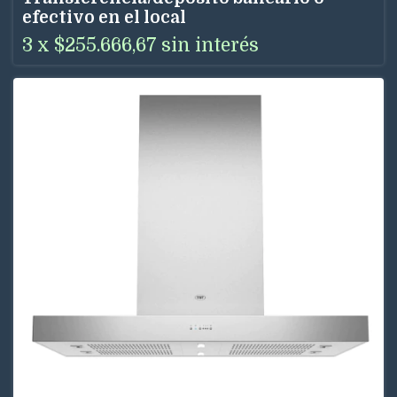
efectivo en el local
3
x
$255.666,67
sin interés