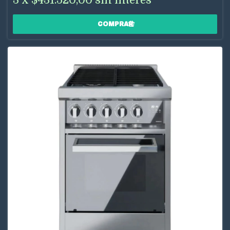
3
x
$431.520,00
sin interés