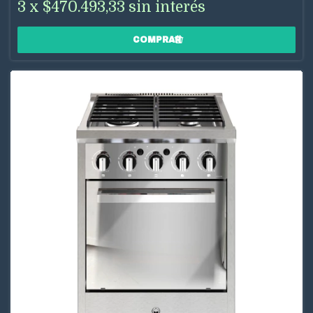
3
x
$470.493,33
sin interés