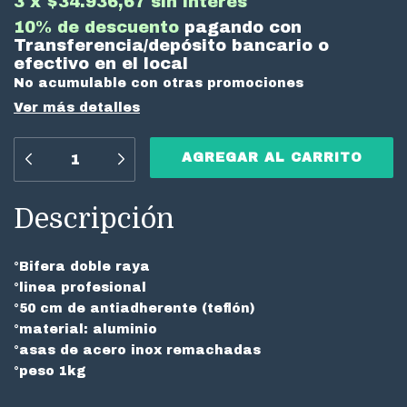
3
x
$34.936,67
sin interés
10% de descuento
pagando con
Transferencia/depósito bancario o
efectivo en el local
No acumulable con otras promociones
Ver más detalles
Descripción
°Bifera doble raya
°linea profesional
°50 cm de
antiadherente
(teflón)
°material: aluminio
°asas de acero
inox
remachadas
°peso 1kg