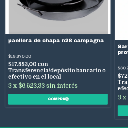
paellera de chapa n28 campagna
Sar
pro
$19.870,00
$17.883,00
con
$80.
Transferencia/depósito bancario o
$72
efectivo en el local
Tra
3
x
$6.623,33
sin interés
efe
3
x