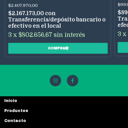
$993
$2.407.970,00
$89
$2.167.173,00
con
Tra
Transferencia/depósito bancario o
efe
efectivo en el local
3
x
3
x
$802.656,67
sin interés
Inicio
Productos
Contacto