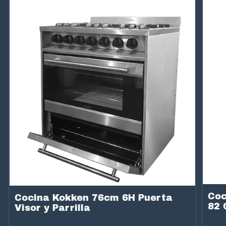
Coc
Cocina Kokken 76cm 6H Puerta
82 
Visor y Parrilla
Ino