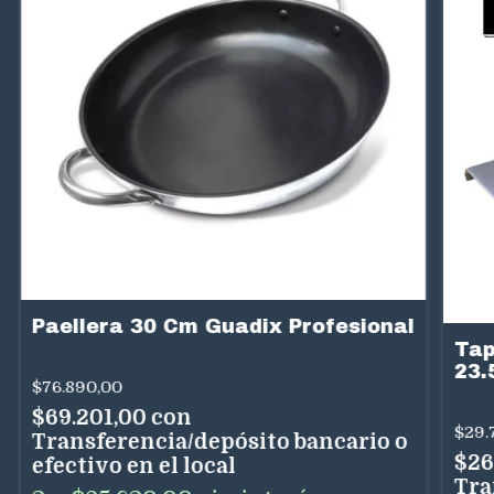
Paellera 30 Cm Guadix Profesional
Tap
23.
$76.890,00
$69.201,00
con
$29.
Transferencia/depósito bancario o
$26
efectivo en el local
Tra