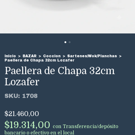
Inicio
>
BAZAR
>
Coccion
>
Sartenes/Wok/Planchas
>
Paellera de Chapa 32cm Lozafer
Paellera de Chapa 32cm
Lozafer
SKU:
1708
$21.460,00
$19.314,00
con
Transferencia/depósito
bancario o efectivo en el local