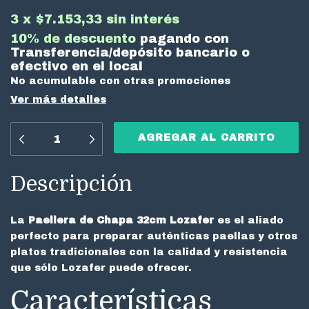
3
x
$7.153,33
sin interés
10% de descuento
pagando con
Transferencia/depósito bancario o
efectivo en el local
No acumulable con otras promociones
Ver más detalles
Descripción
La
Paellera de Chapa 32cm Lozafer
es el aliado
perfecto para preparar auténticas paellas y otros
platos tradicionales con la calidad y resistencia
que sólo Lozafer puede ofrecer.
Características