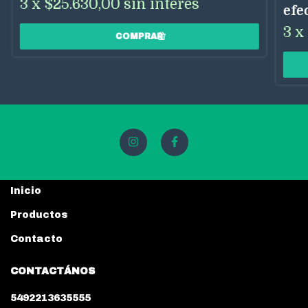
3
x
$25.630,00
sin interés
efe
3
x
Inicio
Productos
Contacto
CONTACTÁNOS
5492213635555