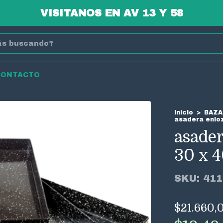
3 CUOTAS SIN INTERES
CONTACTO
Inicio
>
BAZA
asadera enloz
asader
30 x 4
SKU:
411
$21.660,