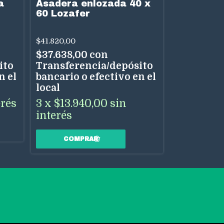
a
Asadera enlozada 40 x
Asadera 
60 Lozafer
Carbono 
Capas An
con Rejill
$41.820,00
$39.750,00
$37.638,00
con
$35.775,0
ito
Transferencia/depósito
Transfere
n el
bancario o efectivo en el
bancario o
local
local
erés
3
x
$13.940,00
sin
3
x
$13.2
interés
interés