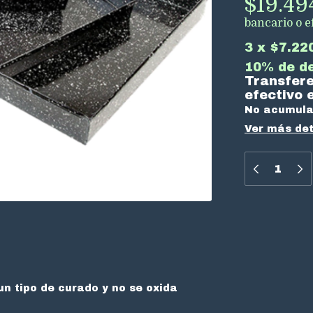
$19.4
bancario o ef
3
x
$7.22
10% de d
Transfere
efectivo e
No acumula
Ver más det
un
tipo de curado y no se oxida