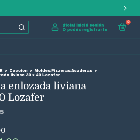
0
¡Hola!
Iniciá sesión
O podés registrarte
R
>
Coccion
>
Moldes/Pizzeras/Asaderas
>
ada liviana 30 x 40 Lozafer
a enlozada liviana
0 Lozafer
5
00