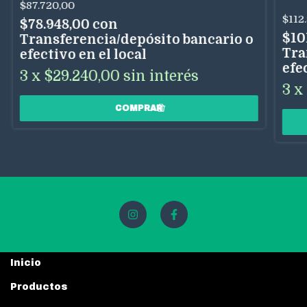
$87.720,00
$112
$78.948,00
con
$10
Transferencia/depósito bancario o
Tra
efectivo en el local
efe
3
x
$29.240,00
sin interés
3
x
Inicio
Productos