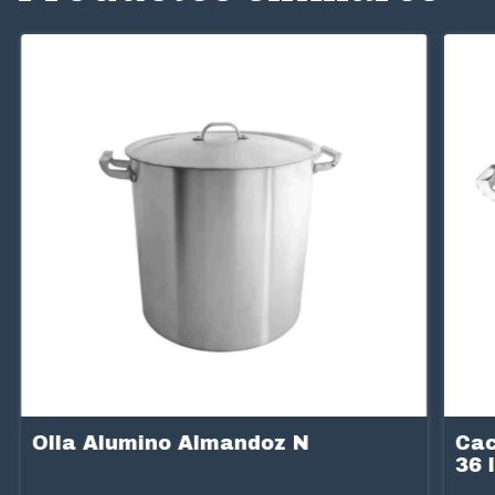
Cac
Olla Alumino Almandoz N
36 