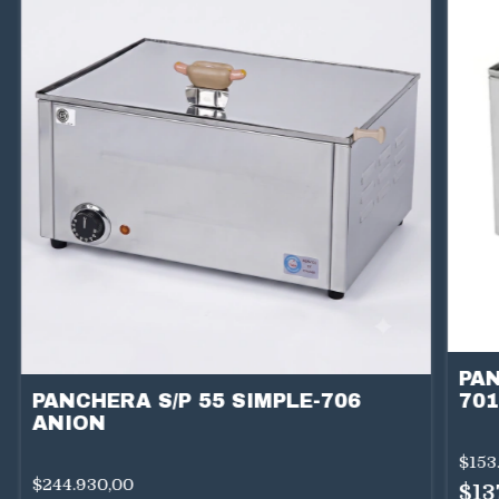
PAN
PANCHERA S/P 55 SIMPLE-706
701
ANION
$153
$244.930,00
$13