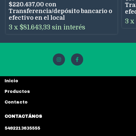
$220.437,00
con
Tra
Transferencia/depósito bancario o
efe
efectivo en el local
3
x
3
x
$81.643,33
sin interés
Inicio
Productos
Contacto
CONTACTÁNOS
5492213635555