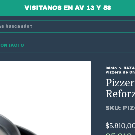
VISITANOS EN AV 13 Y 58
CONTACTO
Inicio
>
BAZA
Pizzera de C
Pizze
Refor
SKU:
PI
$5.910,0