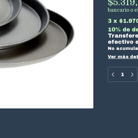
$5.319
bancario o ef
3
x
$1.97
10% de d
Transfere
efectivo e
No acumula
Ver más det