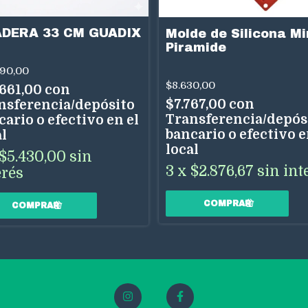
DERA 33 CM GUADIX
Molde de Silicona Mi
Piramide
290,00
$8.630,00
.661,00
con
$7.767,00
con
nsferencia/depósito
Transferencia/depós
cario o efectivo en el
bancario o efectivo e
al
local
$5.430,00
sin
3
x
$2.876,67
sin int
erés