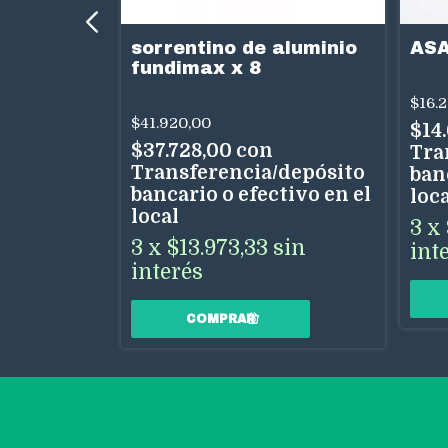
sorrentino de aluminio
ASA
es plast
fundimax x 8
$16.
$41.920,00
$14
$37.728,00
con
Tra
/depósito
Transferencia/depósito
ban
tivo en el
bancario o efectivo en el
loc
local
3
x
 interés
3
x
$13.973,33
sin
int
interés