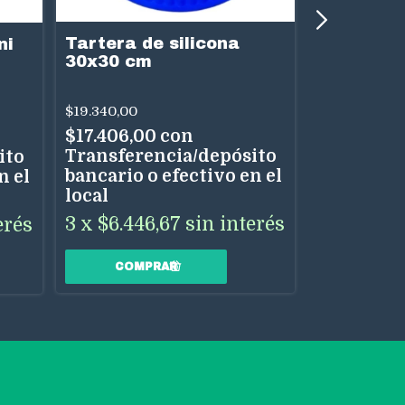
Tartera de silicona
ni
ASADERA
30x30 cm
$25.370,00
$19.340,00
$22.833,
$17.406,00
con
Transfere
Transferencia/depósito
ito
bancario o
bancario o efectivo en el
n el
local
local
3
x
$8.45
3
x
$6.446,67
sin interés
erés