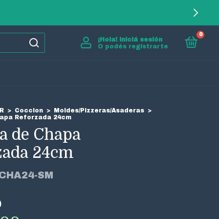
0
¡Hola!
Iniciá sesión
O podés registrarte
R
>
Coccion
>
Moldes/Pizzeras/Asaderas
>
hapa Reforzada 24cm
ra de Chapa
zada 24cm
ZCHA24-SM
0