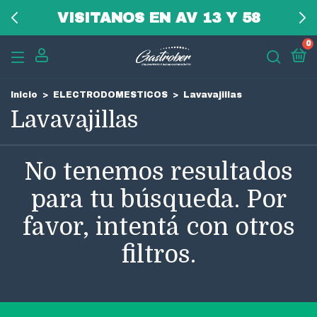
ISITANOS EN AV 13 Y 58
0
Inicio
>
ELECTRODOMESTICOS
>
Lavavajillas
Lavavajillas
No tenemos resultados
para tu búsqueda. Por
favor, intentá con otros
filtros.