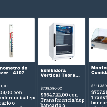
Mante
mometro de
Exhibidora
Comida
zer - 4107
Vertical Teora
Con Ge
TEV70 70 Litros
1 Puerta
$841.350
0,00
$738.580,00
$757.2
806,00
con
$664.722,00
con
Transf
nsferencia/depósito
Transferencia/depósito
bancar
cario o
bancario o