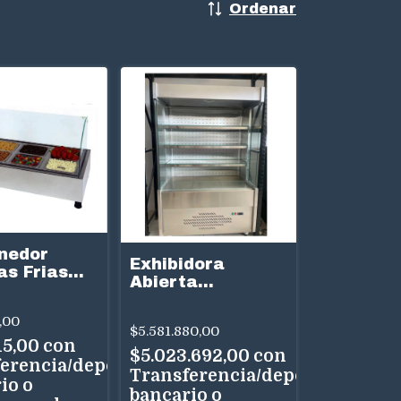
Ordenar
nedor
Exhibidora
s Frias
Abierta
l Anion
Lucciarini
P/Lacteos Acero
,00
$5.581.880,00
Inoxidable
15,00
con
$5.023.692,00
con
erencia/depósito
Transferencia/depósito
io o
bancario o