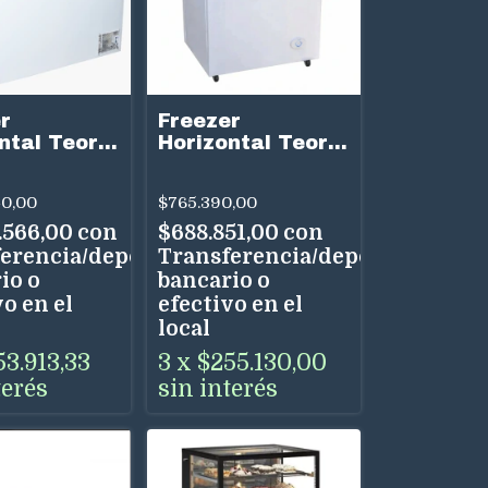
r
Freezer
ntal Teora
Horizontal Teora
0 1000
FH250 210 Litros
 3 Tapas
Dual
40,00
$765.390,00
.566,00
con
$688.851,00
con
erencia/depósito
Transferencia/depósito
io o
bancario o
o en el
efectivo en el
local
53.913,33
3
x
$255.130,00
terés
sin interés