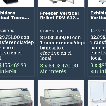
ibidora
Exhibi
Freezer Vertical
tical Teora
Vertic
Briket FRV 6320
500-N Negra
TEV95
292 Litros
Litros
Litros
6.390,00
$2.664.5
$1.207.410,00
29.751,00
con
$2.398
$1.086.669,00
con
nsferencia/depósito
Transf
Transferencia/depósito
cario o
bancar
bancario o
tivo en el
efectiv
efectivo en el
l
local
local
$455.463,33
3
x
$8
3
x
$402.470,00
interés
sin in
sin interés