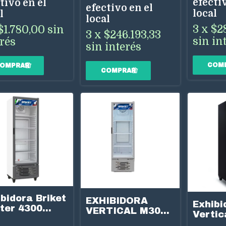
efectiv
tivo en el
efectivo en el
local
l
local
3
x
$2
$1.780,00
sin
3
x
$246.193,33
sin in
erés
sin interés
bidora Briket
EXHIBIDORA
Exhibi
ter 4300
VERTICAL M300
Vertic
ical 417lts
-293 LTS
TEV60