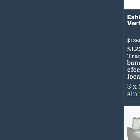
Exh
Ver
TEV
450 
$1.36
$1.2
Tra
ban
efec
loca
3
x
sin 