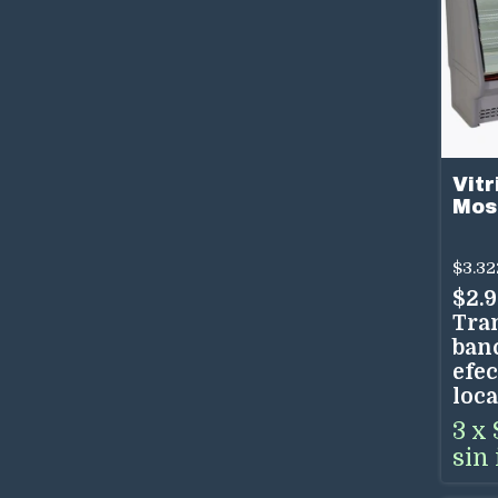
Vitr
Mos
Ref
Teo
$3.32
2m
$2.
Tra
ban
efec
loca
3
x
sin 