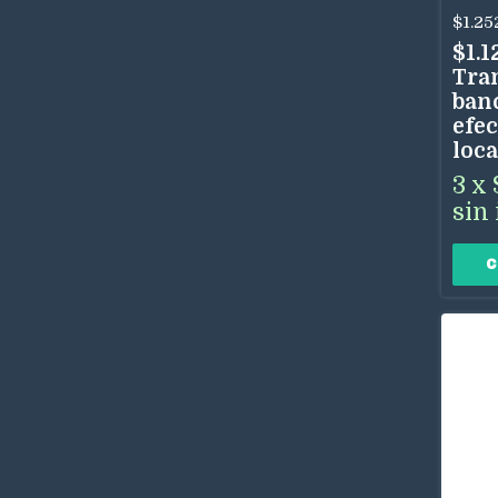
$1.25
$1.1
Tra
ban
efec
loca
3
x
sin 