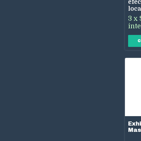
efec
loca
3
x
int
Exhi
Mas
Vert