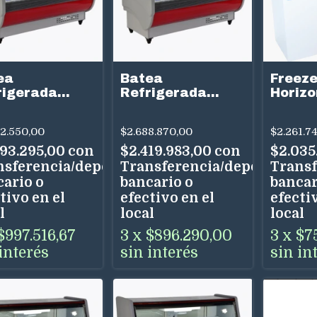
ea
Batea
Freeze
rigerada
Refrigerada
Horizo
ra 2,40m
Teora 1,80m
FH100
oservicio
Autoservicio
Litros
2.550,00
$2.688.870,00
$2.261.7
ula Recta
Cúpula Curva
Dual
693.295,00
con
$2.419.983,00
con
$2.035
nsferencia/depósito
Transferencia/depósito
Transf
cario o
bancario o
bancar
tivo en el
efectivo en el
efectiv
l
local
local
$997.516,67
3
x
$896.290,00
3
x
$7
interés
sin interés
sin in