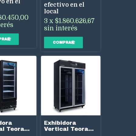
o en el
efectivo en el
local
80.450,00
3
x
$1.860.626,67
terés
sin interés
dora
Exhibidora
al Teora
Vertical Teora
0BTE-N
TEV950-N Negra