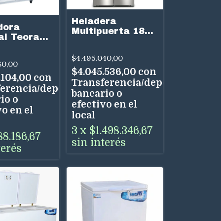
Heladera
dora
Multipuerta 183
al Teora
x 90.5 cm, Acero
0 950
antihuellas
 2 Puertas
$4.495.040,00
KFN96VPEA Serie
60,00
4
$4.045.536,00
con
.104,00
con
Transferencia/depósito
erencia/depósito
bancario o
io o
efectivo en el
o en el
local
3
x
$1.498.346,67
88.186,67
sin interés
terés