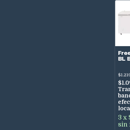
Fre
BL B
$1.21
$1.0
Tra
ban
efec
loca
3
x
sin 