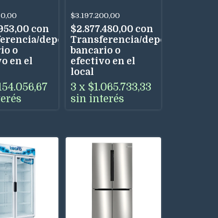
590 Litros
950 Litros 2
70,00
$3.197.200,00
Puertas
ratura
.953,00
con
$2.877.480,00
con
erencia/depósito
Transferencia/depósito
io o
bancario o
o en el
efectivo en el
local
154.056,67
3
x
$1.065.733,33
terés
sin interés