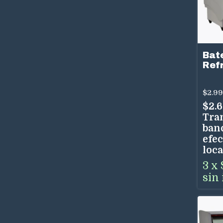
Bat
Ref
Teo
Aut
$2.99
Cúp
$2.
Tra
ban
efec
loca
3
x
sin 