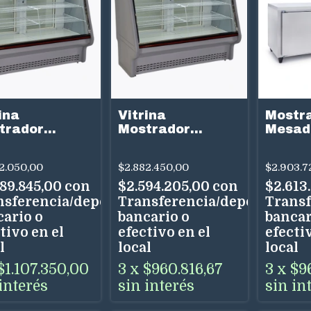
ina
Vitrina
Mostra
trador
Mostrador
Mesad
rigerada
Refrigerada
2m 362
ra Minisuper
Teora Minisuper
Puerta
2.050,00
$2.882.450,00
$2.903.7
1,50m
Inoxid
989.845,00
con
$2.594.205,00
con
$2.613
nsferencia/depósito
Transferencia/depósito
Transf
cario o
bancario o
bancar
tivo en el
efectivo en el
efectiv
l
local
local
$1.107.350,00
3
x
$960.816,67
3
x
$9
interés
sin interés
sin in