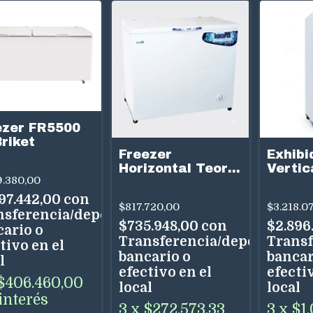
ezer FR5500
riket
Freezer
Exhibi
Horizontal Teora
Vertic
9.380,00
FH350 350 Litros
TEV60
Dual
Litros
97.442,00
con
$817.720,00
$3.218.0
Tempe
nsferencia/depósito
$735.948,00
con
$2.896
cario o
Transferencia/depósito
Transf
tivo en el
bancario o
bancar
l
efectivo en el
efectiv
$406.460,00
local
local
interés
3
x
$272.573,33
3
x
$1