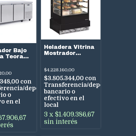
Heladera Vitrina
dor Bajo
Mostrador
a Teora
Gelopar Tortas
 Litros 3
Lacteos Bebidas
s Acero
$4.228.160,00
100 Cm
20,00
able
$3.805.344,00
con
.348,00
con
Transferencia/depósito
erencia/depósito
bancario o
io o
efectivo en el
o en el
local
3
x
$1.409.386,67
67.906,67
sin interés
terés