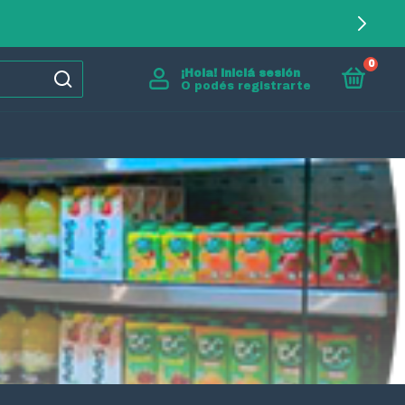
0
¡Hola!
Iniciá sesión
O podés registrarte