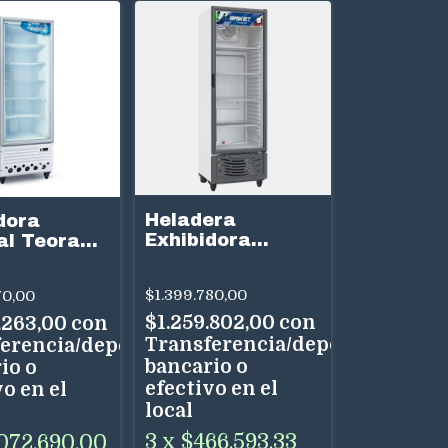
Heladera
dora
Exhibidora
al Teora
Vertical Briket
0BTE 590
Master 5000 500
 Baja
$1.399.780,00
70,00
Lts
ratura
$1.259.802,00
con
.263,00
con
Transferencia/depósito
erencia/depósito
bancario o
io o
efectivo en el
o en el
local
3
x
$466.593,33
.072.690,00