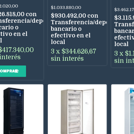
Negra 
2.020,00
$1.033.880,00
$3.462.1
Baja
26.818,00
con
$930.492,00
con
Tempe
$3.115
nsferencia/depósito
Transferencia/depósito
Transf
cario o
bancario o
bancar
tivo en el
efectivo en el
efectiv
l
local
local
$417.340,00
3
x
$344.626,67
3
x
$1.
interés
sin interés
sin in