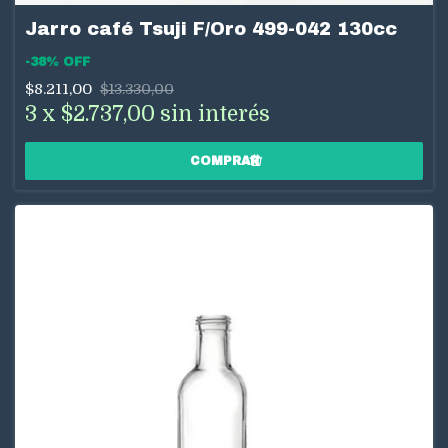
Jarro café Tsuji F/Oro 499-042 130cc
-
38
%
OFF
$8.211,00
$13.330,00
3
x
$2.737,00
sin interés