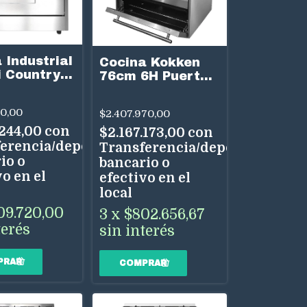
 Industrial
Cocina Kokken
i Country
76cm 6H Puerta
erta Ciega
Visor y Parrilla
allas
60,00
$2.407.970,00
Inox
.244,00
con
$2.167.173,00
con
erencia/depósito
Transferencia/depósito
io o
bancario o
o en el
efectivo en el
local
09.720,00
3
x
$802.656,67
terés
sin interés