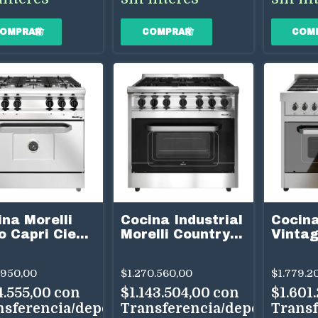
na Morelli
Cocina Industrial
Cocina
o Capri Ciega
Morelli Country
Vintag
Cm 5
900 Puerta Visor
Cm 5 H
nallas
6 Hornallas
Multig
.950,00
$1.270.560,00
$1.779.2
tigas Acero
Acero Inox
Inox
x
4.555,00
con
$1.143.504,00
con
$1.601
nsferencia/depósito
Transferencia/depósito
Transf