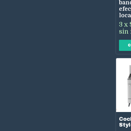
ban
efec
loca
3
x
sin 
Coc
Sty
90 