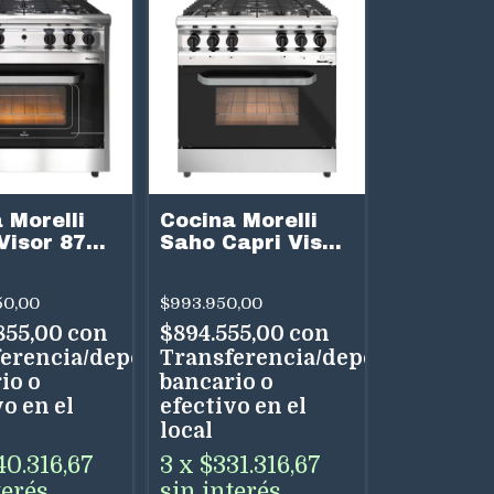
 Morelli
Cocina Morelli
Visor 87
Saho Capri Visor
ornallas
82 Cm 5
as Acero
Hornallas
50,00
$993.950,00
Multigas Acero
Inox
.855,00
con
$894.555,00
con
erencia/depósito
Transferencia/depósito
io o
bancario o
o en el
efectivo en el
local
40.316,67
3
x
$331.316,67
terés
sin interés