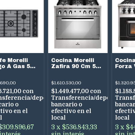
fe Morelli
Cocina Morelli
Cocina
go A Gas 5
Zafira 90 Cm 5
Forza 
nallas
Hornallas
Cm 5 H
tigas Acero
Multigas Acero
Multig
.690,00
$1.610.530,00
$1.320.9
x
Inox
Inox
6.721,00
con
$1.449.477,00
con
$1.188
nsferencia/depósito
Transferencia/depósito
Transf
cario o
bancario o
bancar
tivo en el
efectivo en el
efectiv
l
local
local
$309.896,67
3
x
$536.843,33
3
x
$4
interés
sin interés
sin in