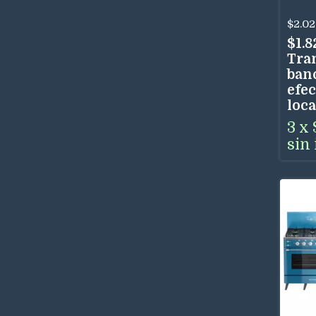
$2.02
$1.
Tra
ban
efec
loca
3
x
sin 