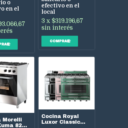
io o
efectivo en el
o en el
local
3
x
$319.196,67
93.066,67
sin interés
terés
Cocina Royal
 Morelli
Luxor Classic
Kuma 82
Gas 90 cm 6H