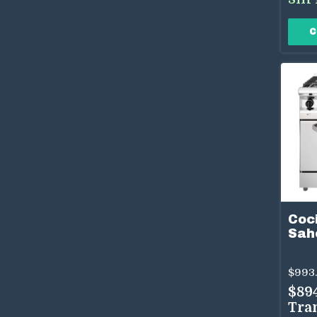
Coci
Sah
82 
Hor
$993
Mul
Ino
$89
Tra