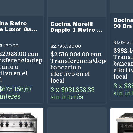
Cocina
ina Retro
Cocina Morelli
90 Cm 
le Luxor Gas
Dupplo 1 Metro 6
Visor
cm 6H
Hornallas Doble
quesa
Horno Multigas
$1.091.6
5.470,00
$2.795.560,00
$982.4
822.923,00
con
$2.516.004,00
con
Transf
nsferencia/depósito
Transferencia/depósito
bancar
cario o
bancario o
efectiv
tivo en el
efectivo en el
local
l
local
3
x
$3
$675.156,67
3
x
$931.853,33
sin in
interés
sin interés