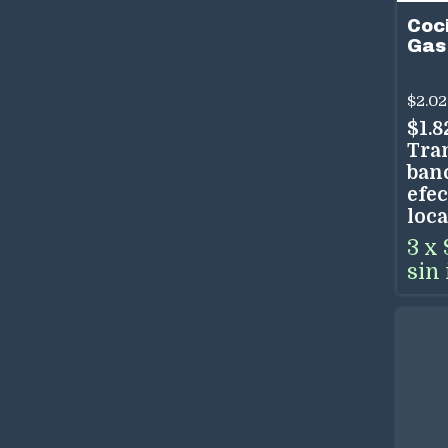
Coc
Gas
90 
$2.02
$1.
Tra
ban
efec
loca
3
x
sin 