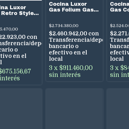
Cocina
Cocina Luxor
ina Luxor
Gas C
Gas Folium Gas
 Retro Style
Premiu
6H 900
Cm De 6H
Conveccion
$2.524.0
$2.734.380,00
5.470,00
$2.271
$2.460.942,00
con
822.923,00
con
Transf
Transferencia/depósito
nsferencia/depósito
bancar
bancario o
cario o
efectiv
efectivo en el
tivo en el
local
local
l
3
x
$8
3
x
$911.460,00
$675.156,67
sin in
sin interés
interés