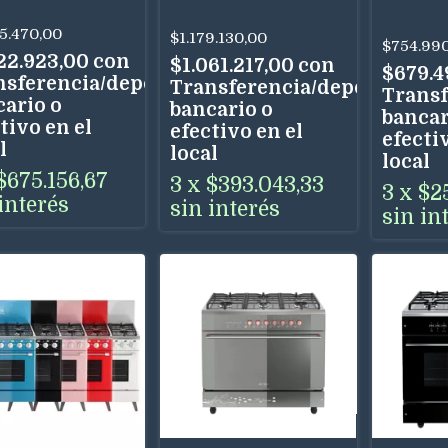
Cm Pue
5 Horn
5.470,00
$1.179.130,00
$754.99
Multig
822.923,00
con
$1.061.217,00
con
$679.4
nsferencia/depósito
Transferencia/depósito
Transf
cario o
bancario o
bancar
tivo en el
efectivo en el
efectiv
l
local
local
$675.156,67
3
x
$393.043,33
3
x
$2
interés
sin interés
sin in