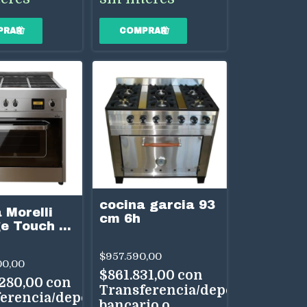
cocina garcia 93
 Morelli
cm 6h
e Touch 90
ornallas
as Acero
$957.590,00
00,00
$861.831,00
con
.280,00
con
Transferencia/depósito
erencia/depósito
bancario o