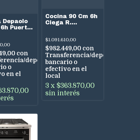
Cocina 90 Cm 6h
 Depaolo
Ciega R.
6h Puerta
Fundicion
Depaolo
$1.091.610,00
10,00
$982.449,00
con
49,00
con
Transferencia/depósito
erencia/depósito
bancario o
io o
efectivo en el
o en el
local
3
x
$363.870,00
63.870,00
sin interés
terés