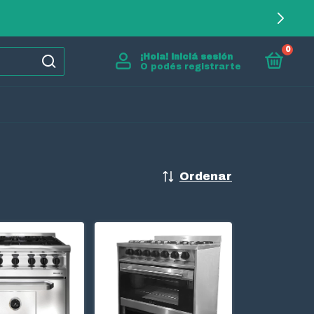
0
¡Hola!
Iniciá sesión
O podés registrarte
Ordenar