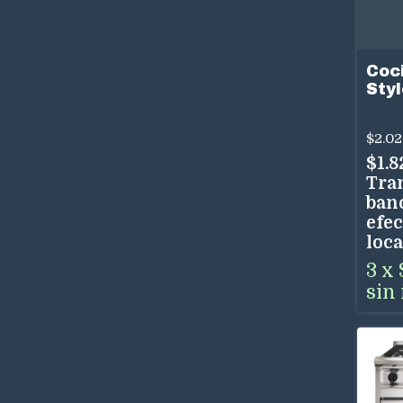
Coc
Sty
90 
Tur
$2.02
$1.
Tra
ban
efec
loca
3
x
sin 