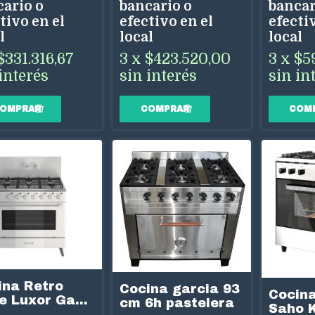
cario o
bancario o
bancar
tivo en el
efectivo en el
efectiv
l
local
local
$331.316,67
3
x
$423.520,00
3
x
$5
interés
sin interés
sin in
ina Retro
Cocina garcia 93
Cocina
le Luxor Gas
cm 6h pastelera
Saho 
cm 6H Blanco