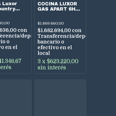
 Luxor
COCINA LUXOR
ountry
GAS APART 6H
n 6H 900
900
40,00
$1.869.660,00
.636,00
con
$1.682.694,00
con
erencia/depósito
Transferencia/depósito
io o
bancario o
o en el
efectivo en el
local
41.346,67
3
x
$623.220,00
terés
sin interés