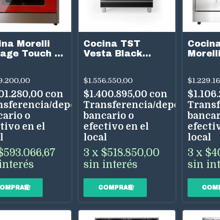
na Morelli
Cocina TST
Cocina
tage Touch 90
Vesta Black
Morell
5 Hornallas
90Cm 5
900 Pu
 Multigas
Hornallas Horno
6 Horn
9.200,00
$1.556.550,00
$1.229.1
ro Inox
A Gas
Acero 
01.280,00
con
$1.400.895,00
con
$1.106
nsferencia/depósito
Transferencia/depósito
Transf
cario o
bancario o
bancar
tivo en el
efectivo en el
efectiv
l
local
local
$593.066,67
3
x
$518.850,00
3
x
$4
interés
sin interés
sin in