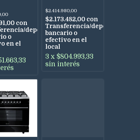
rta Visor
allas
$2.414.980,00
0,00
as
$2.173.482,00
con
91,00
con
Transferencia/depósito
erencia/depósito
bancario o
io o
efectivo en el
o en el
local
3
x
$804.993,33
51.663,33
sin interés
terés