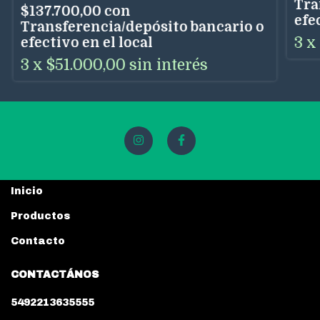
Tra
$137.700,00
con
efe
Transferencia/depósito bancario o
3
x
efectivo en el local
3
x
$51.000,00
sin interés
Inicio
Productos
Contacto
CONTACTÁNOS
5492213635555