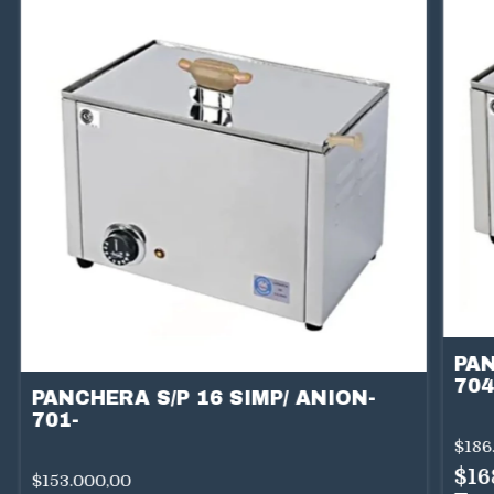
PAN
704
PANCHERA S/P 16 SIMP/ ANION-
701-
$186
$16
$153.000,00